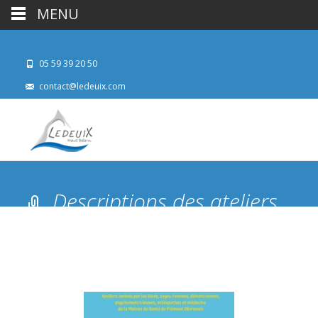
MENU
05 59 39 20 50
contact@ledeuix.com
Descriptions des ateliers
périnatalité session mars
2024