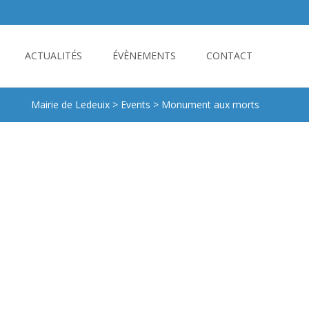
ACTUALITÉS
ÉVÈNEMENTS
CONTACT
Mairie de Ledeuix
>
Events
>
Monument aux morts